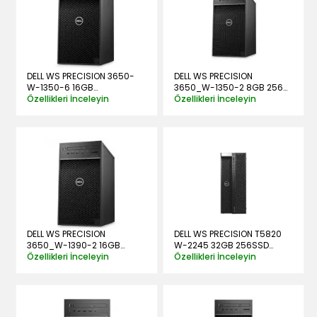
DELL WS PRECISION 3650-
DELL WS PRECISION
W-1350-6 16GB
3650_W-1350-2 8GB 256G
256SSD+1TB 5GB P2000 W11
Özellikleri İnceleyin
P400 W10PRO
Özellikleri İnceleyin
DELL WS PRECISION
DELL WS PRECISION T5820
3650_W-1390-2 16GB
W-2245 32GB 256SSD
256G+1TB RTX 4000
Özellikleri İnceleyin
W10PRO
Özellikleri İnceleyin
W10PRO