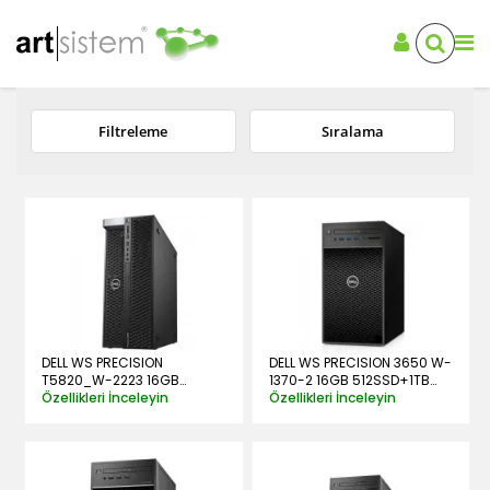
Filtreleme
Sıralama
DELL WS PRECISION
DELL WS PRECISION 3650 W-
T5820_W-2223 16GB
1370-2 16GB 512SSD+1TB
256SSD W10PRO
Özellikleri İnceleyin
RTX4000 W10PRO
Özellikleri İnceleyin