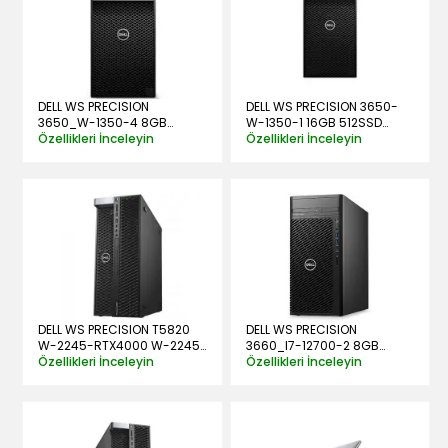
DELL WS PRECISION
DELL WS PRECISION 3650-
3650_W-1350-4 8GB
W-1350-1 16GB 512SSD
256SSD 2GB P620 W10PRO
Özellikleri İnceleyin
P400 W10PRO
Özellikleri İnceleyin
DELL WS PRECISION T5820
DELL WS PRECISION
W-2245-RTX4000 W-2245
3660_I7-12700-2 8GB
32GB 256SSD RTX4000 8G
Özellikleri İnceleyin
512SSD 4GB T400 W10PRO
Özellikleri İnceleyin
W11