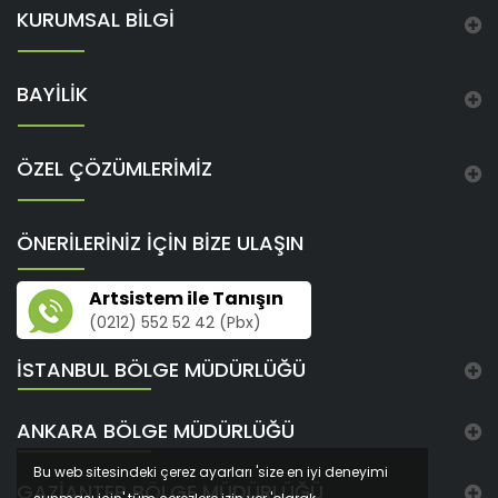
KURUMSAL BİLGİ
BAYİLİK
ÖZEL ÇÖZÜMLERİMİZ
ÖNERİLERİNİZ İÇİN BİZE ULAŞIN
Artsistem ile Tanışın
(0212) 552 52 42 (Pbx)
İSTANBUL BÖLGE MÜDÜRLÜĞÜ
ANKARA BÖLGE MÜDÜRLÜĞÜ
Bu web sitesindeki çerez ayarları 'size en iyi deneyimi
GAZIANTEP BÖLGE MÜDÜRLÜĞÜ