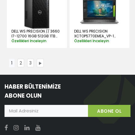
DELL WS PRECISION // 3660
DELL WS PRECISION
I7-12700 16GB 512GB 1TB
XCTOP5770EMEA_VP-1
RTX 3070 DOS 1000W
Özellikleri İnceleyin
M5770 I7-12800H 16GB
Özellikleri İnceleyin
512SSD 8GB A2000 17
W10PRO
1
2
3
HABER BÜLTENİMİZE
ABONE OLUN
ABONE OL