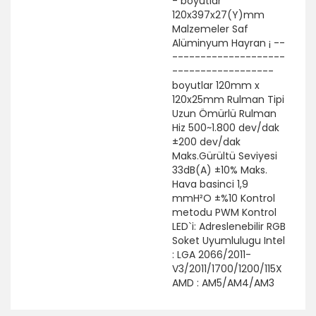
- boyutlar
120x397x27(Y)mm
Malzemeler Saf
Alüminyum Hayran ¡ --
--------------------
------------------
boyutlar 120mm x
120x25mm Rulman Tipi
Uzun Ömürlü Rulman
Hiz 500~1.800 dev/dak
±200 dev/dak
Maks.Gürültü Seviyesi
33dB(A) ±10% Maks.
Hava basinci 1,9
mmH²O ±%10 Kontrol
metodu PWM Kontrol
LED`i: Adreslenebilir RGB
Soket Uyumlulugu Intel
: LGA 2066/2011-
V3/2011/1700/1200/115X
AMD : AM5/AM4/AM3