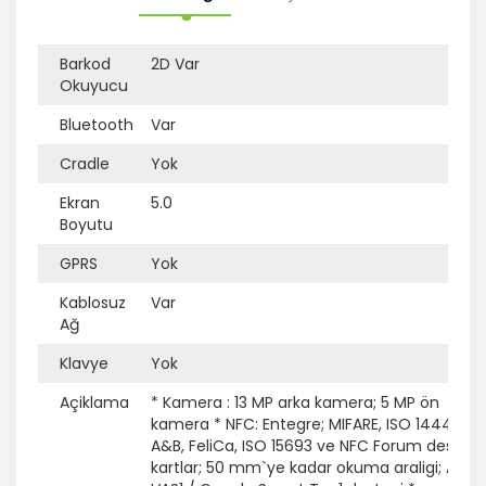
Barkod
2D Var
Okuyucu
Bluetooth
Var
Ek Bilgi
Açıklama
Cradle
Yok
Ekran
5.0
Boyutu
GPRS
Yok
Kablosuz
Var
Ağ
Klavye
Yok
Açiklama
* Kamera : 13 MP arka kamera; 5 MP ön
kamera * NFC: Entegre; MIFARE, ISO 14443
A&B, FeliCa, ISO 15693 ve NFC Forum destekli
kartlar; 50 mm`ye kadar okuma araligi; Appl