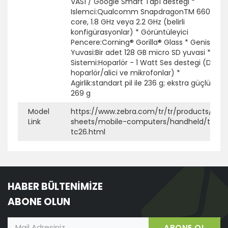
VAS1 / Google Smart Tap1 destegi *
Islemci:Qualcomm SnapdragonTM 660 oct
core, 1.8 GHz veya 2.2 GHz (belirli
konfigürasyonlar) * Görüntüleyici
Pencere:Corning® Gorilla® Glass * Genislem
Yuvasi:Bir adet 128 GB micro SD yuvasi * Ses
Sistemi:Hoparlör - 1 Watt Ses destegi (Dahili
hoparlör/alici ve mikrofonlar) *
Agirlik:standart pil ile 236 g; ekstra güçlü pil il
269 g
Model
https://www.zebra.com/tr/tr/products/spe
Link
sheets/mobile-computers/handheld/tc21-
tc26.html
HABER BÜLTENİMİZE
ABONE OLUN
ABONE OL