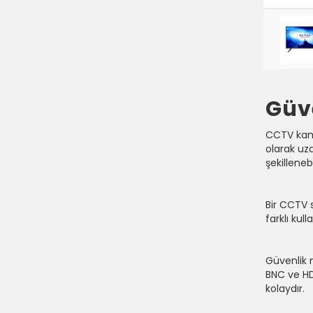
Güv
CCTV kame
olarak uza
şekilleneb
Bir CCTV 
farklı kul
Güvenlik 
BNC ve HD
kolaydır.