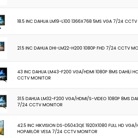
18.5 INC DAHUA LM19-L100 1366X768 5MS VGA 7/24 CCT
21.5 INC DAHUA DHI-LM22-H200 1080P FHD 7/24 CCTV M
43 INC DAHUA LM43-F200 VGA/HDMI 1080P 8MS DAHİLİ H
CCTV MONITOR
31.5 DAHUA LM32-F200 VGA/HDMI/S-VIDEO 1080P 8MS DA
7/24 CCTV MONITOR
42.5 INC HIKVISION DS-D5043QE 1920X1080 FULL HD VGA/H
HOPARLÖR VESA 7/24 CCTV MONITOR