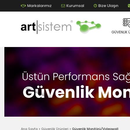
Markalarımız
Kurumsal
Bize Ulaşın
GÜVENLIK 
Ana Sayfa
>
Güvenlik Ürünleri
>
Güvenlik Monitörü/Videowall