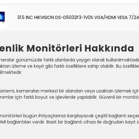
31.5 INC HIKVISION DS-D5032F3-1V0S VGA/HDMI VESA 7/
enlik Monitörleri Hakkında
ralar günümüzde farklı alanlarda yaygın olarak kullanılmaktadır.
ktan izleme ve kayıt gibi farklı özelliklere sahip olabilir. Bu özellik
ilmektedir.
sistemi, kameraları merkezi bir alandan veya uzaktan izlemek için
lanımlar için farklı boyut ve işlevlerde yapılabilir. Güvenli bir mo
monitörleri bugün ihtiyaçlarınızı karşılayacak çeşitli bağlantı se
MI bağlantıları vardır. Basit bir bağlantı cihazı ile doğrudan kay