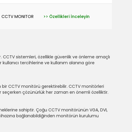
24 CCTV MONITOR
>> Özellikleri İnceleyin
 CCTV sistemleri, özellikle güvenlik ve önleme amaçlı
ler kullanıcı tercihlerine ve kullanım alanına göre
 bir CCTV monitörü gerektirebilir. CCTV monitörleri
nitör seçerken çözünürlük her zaman en önemli özelliktir.
çeneklerine sahiptir. Çoğu CCTV monitörünün VGA, DVI,
ıt cihazına bağlanabildiğinden monitörün kurulumu