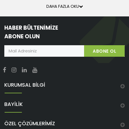
kaliteli, yüksek ve dayanıklı ürünler sunarak, kurulum
DAHA FAZLA OKU
sürecinde sürekliliği ve güvenliği sağlar. Ayrıca toptan
alımlar sayesinde, güvenlik önlemlerinin yönetimi daha
HABER BÜLTENİMİZE
ABONE OLUN
ABONE OL
KURUMSAL BİLGİ
BAYİLİK
ÖZEL ÇÖZÜMLERİMİZ