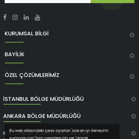
KURUMSAL BİLGİ
BAYİLİK
ÖZEL ÇÖZÜMLERİMİZ
İSTANBUL BÖLGE MÜDÜRLÜĞÜ
ANKARA BÖLGE MÜDÜRLÜĞÜ
Bu web sitesindeki çerez ayarları 'size en iyi deneyimi
GAZIANTEP BÖLGE MÜDÜRLÜĞÜ
sunması için' tüm çerezlere izin ver 'olarak