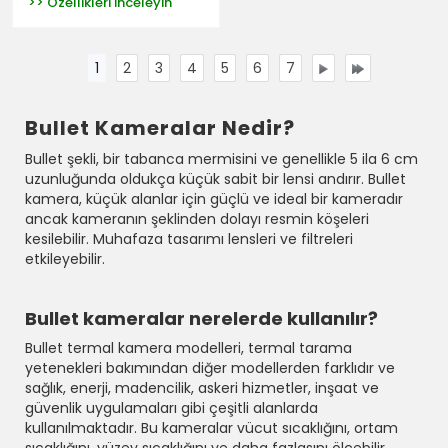
>> Özellikleri İnceleyin
1
2
3
4
5
6
7
Bullet Kameralar Nedir?
Bullet şekli, bir tabanca mermisini ve genellikle 5 ila 6 cm
uzunluğunda oldukça küçük sabit bir lensi andırır. Bullet
kamera, küçük alanlar için güçlü ve ideal bir kameradır
ancak kameranın şeklinden dolayı resmin köşeleri
kesilebilir. Muhafaza tasarımı lensleri ve filtreleri
etkileyebilir.
Bullet kameralar nerelerde kullanılır?
Bullet termal kamera modelleri, termal tarama
yetenekleri bakımından diğer modellerden farklıdır ve
sağlık, enerji, madencilik, askeri hizmetler, inşaat ve
güvenlik uygulamaları gibi çeşitli alanlarda
kullanılmaktadır. Bu kameralar vücut sıcaklığını, ortam
sıcaklığını, yüzey sıcaklığını ve daha fazlasını ölçebilir.