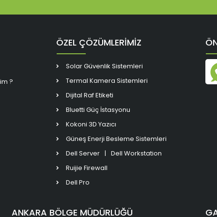
ÖZEL ÇÖZÜMLERİMİZ
ÖN
Solar Güvenlik Sistemleri
Termal Kamera Sistemleri
rim ?
Dijital Raf Etiketi
Bluetti Güç İstasyonu
Kokoni 3D Yazıcı
Güneş Enerji Besleme Sistemleri
Dell Server
|
Dell Workstation
Ruijie Firewall
Dell Pro
ANKARA BÖLGE MÜDÜRLÜĞÜ
GA