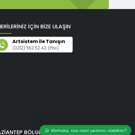
ERİLERİNİZ İÇİN BİZE ULAŞIN
Artsistem ile Tanışın
(0212) 552 52 42 (Pbx)
Merhaba, size nasıl yardımcı olabilirim?
ZIANTEP BÖLGE MÜDÜRLÜĞÜ