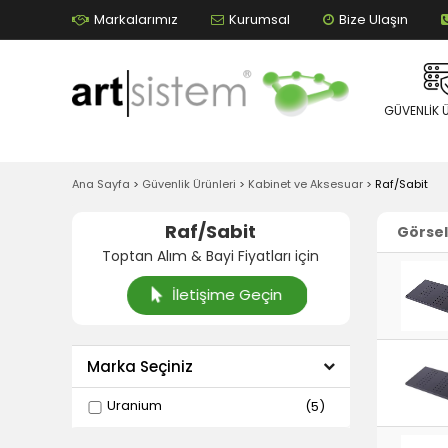
Markalarımız
Kurumsal
Bize Ulaşın
GÜVENLIK 
Ana Sayfa
>
Güvenlik Ürünleri
>
Kabinet ve Aksesuar
>
Raf/Sabit
Raf/Sabit
Görsel
Toptan Alım & Bayi Fiyatları için
İletişime Geçin
Marka Seçiniz
Uranium
(5)