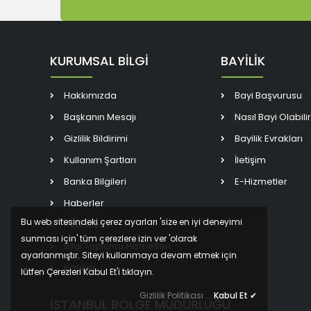
KURUMSAL BİLGİ
BAYİLİK
Hakkımızda
Bayi Başvurusu
Başkanın Mesajı
Nasıl Bayi Olabili
Gizlilik Bildirimi
Bayilik Evrakları
Kullanım Şartları
İletişim
Banka Bilgileri
E-Hizmetler
Haberler
Bu web sitesindeki çerez ayarları 'size en iyi deneyimi
Kvkk Metni
sunması için' tüm çerezlere izin ver 'olarak
Bilgi Toplumu Hizmetleri
ayarlanmıştır. Siteyi kullanmaya devam etmek için
Kariyer
lütfen Çerezleri Kabul Et'i tıklayın.
Gizlilik Politikası
Kabul Et
✔
İSTANBUL BÖLGE MÜDÜRLÜĞÜ