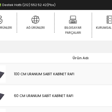
Destek Hattı:(212) 552 52 42(Pbx)
ÜRÜNLERI
AĞ ÜRÜNLERI
BILGISAYAR
KURUMSAL
PARÇALARI
Ürün Adı
100 CM URANIUM SABİT KABİNET RAFI
60 CM URANIUM SABİT KABİNET RAFI