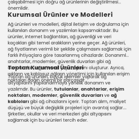
çalışabilmesi için doğru ağ ürünlerinin değiştirilmesi
önemlidir.
Kurumsal Ürünler ve Modelleri
Ağ ürünleri ve modelleri, dijital iletişim ve doğrulama için
kullanılan donanım ve yazılımları kapsamaktadır. Bu
ürünler, internet bağlantıları, ağ güvenliği ve veri
kaçakları gibi temel aralıkların yerine geçer. Ağ ürünleri,
ağ fiyatlarının verimli bir şekilde çalışmasını sağlamak için
farklı ihtiyaçlara göre tasarlanmış cihazlardır. Donanımlar,
anahtarlar, modemler, güvenlik duvarları gibi ağ
Toptan Kurumsal Ürünleri
donanımları, ağın temel yapı taşlarını oluşturur. Ayrıca,
ışıkların ve kablosuz ağların yönetimi için kullanılan erişim
Toptan ağ ürünleri, büyük işlemler yaparak ağ
noktaları dağın önemli bir parçasıdır.
altyapılarını yapılandırmaya yönelik donanım ve
yazılımdır. Bu ürünler,
tutulanlar
,
anahtarlar
,
erişim
noktaları
,
modemler
,
güvenlik duvarları
ve
ağ
kabloları
gibi ağ cihazlarını içerir. Toptan alım, maliyet
düşüşü ve büyük değişiklik projeleri için avantaj sağlar.
Şirketler, okullar ve veri merkezleri gibi altyapısını
sağlamak için bu ürünleri tercih eder.