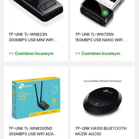
TP-LINK TL-WN823N
TP-LINK TL-WN725N
300MBPS USB MINI WIFI ...
150MBPS USB NANO WIFI ...
>> Özellikleri İnceleyin
>> Özellikleri İnceleyin
TP-LINK TL-WN8200ND
TP-LINK HA100 BLUETOOTH
300MBPS USB WIFI ADA...
MÜZİK ALICISI