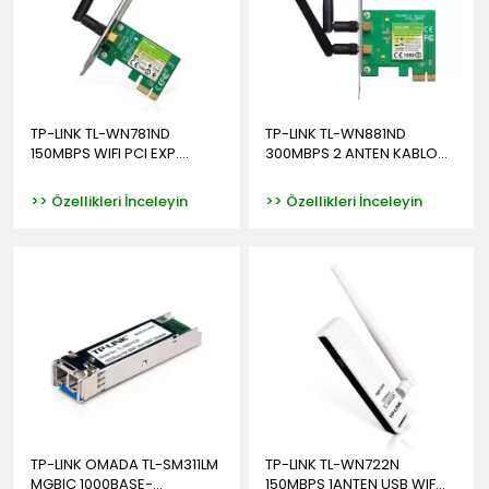
TP-LINK TL-WN781ND
TP-LINK TL-WN881ND
150MBPS WIFI PCI EXP....
300MBPS 2 ANTEN KABLO...
>> Özellikleri İnceleyin
>> Özellikleri İnceleyin
TP-LINK OMADA TL-SM311LM
TP-LINK TL-WN722N
MGBIC 1000BASE-...
150MBPS 1ANTEN USB WIF...