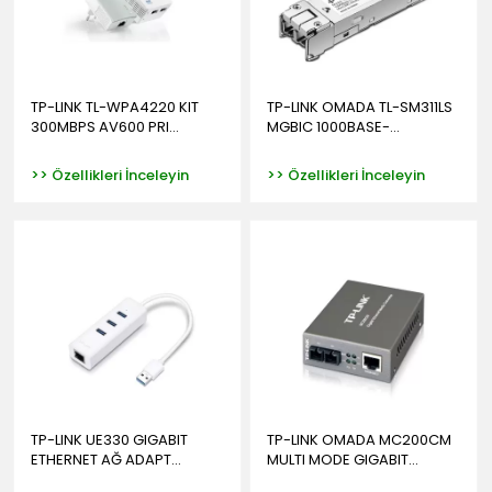
TP-LINK TL-WPA4220 KIT
TP-LINK OMADA TL-SM311LS
300MBPS AV600 PRI...
MGBIC 1000BASE-...
>> Özellikleri İnceleyin
>> Özellikleri İnceleyin
TP-LINK UE330 GIGABIT
TP-LINK OMADA MC200CM
ETHERNET AĞ ADAPT...
MULTI MODE GIGABIT...